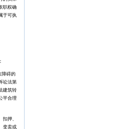
依职权确
属于可执
：
在障碍的
诉讼法第
法建筑转
公平合理
、扣押、
、变卖或