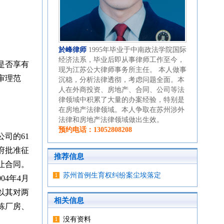
於峰律师
1995年毕业于中南政法学院国际
经济法系，毕业后即从事律师工作至今，
是否享有
现为江苏公大律师事务所主任。 本人做事
审理范
沉稳，分析法律透彻，考虑问题全面。本
人在外商投资、房地产、合同、公司等法
律领域中积累了大量的办案经验，特别是
在房地产法律领域。本人争取在苏州涉外
法律和房地产法律领域做出生效。
预约电话：13052808208
司的61
府批准征
推荐信息
让合同。
苏州首例生育权纠纷案尘埃落定
04年4月
以其对两
相关信息
栋厂房、
没有资料
。