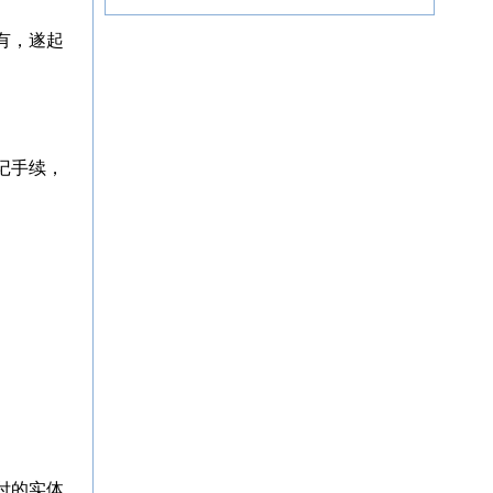
有，遂起
记手续，
付的实体