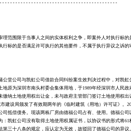
- - - - - - - - - - - - - - - - - - - - - - - - - - - - - - - - - - - - - - - - - - - - -
审理范围限于当事人之间的实体权利之争，即案外人对执行标的
执行标的是否满足许可执行的其他要件，不属于执行异议之诉的
蒲公堂公司与凯虹公司借款合同纠纷案生效判决过程中，对凯虹公
地原为深圳市南头村委会集体用地，于1989年经深圳市人民政
未缴纳土地使用权出让金，未与政府主管部门签订土地使用权出
区城市建设局颁发了有效期两年的《临时建筑（用地）许可证》。20
福公司抵偿债务。现该两栋厂房由德福公司占有、使用。德福公司
为：凯虹公司没有取得土地使用权属证书，以协议书的形式将61
法第三十八条的规定，应认定为无效，故驳回了德福公司的异议