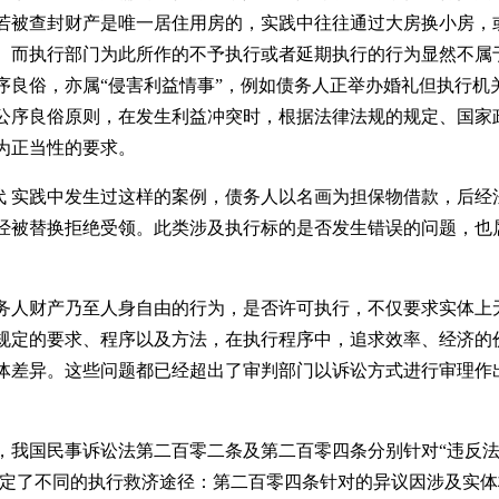
若被查封财产是唯一居住用房的，实践中往往通过大房换小房，
。而执行部门为此所作的不予执行或者延期执行的行为显然不属
序良俗，亦属“侵害利益情事”，例如债务人正举办婚礼但执行机
公序良俗原则，在发生利益冲突时，根据法律法规的规定、国家
为正当性的要求。
代 实践中发生过这样的案例，债务人以名画为担保物借款，后经
经被替换拒绝受领。此类涉及执行标的是否发生错误的问题，也
务人财产乃至人身自由的行为，是否许可执行，不仅要求实体上
规定的要求、程序以及方法，在执行程序中，追求效率、经济的
体差异。这些问题都已经超出了审判部门以诉讼方式进行审理作
，我国民事诉讼法第二百零二条及第二百零四条分别针对“违反
规定了不同的执行救济途径：第二百零四条针对的异议因涉及实