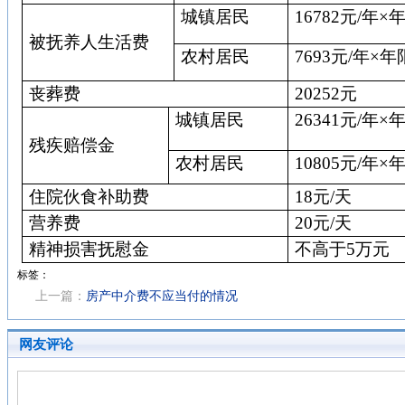
城镇居民
16782
元
/
年×
被抚养人生活费
农村居民
7693
元
/
年×年
丧葬费
20252
元
城镇居民
26341
元
/
年×
残疾赔偿金
农村居民
10805
元
/
年×
住院伙食补助费
18
元
/
天
营养费
20
元
/
天
精神损害抚慰金
不高于
5
万元
标签：
上一篇：
房产中介费不应当付的情况
网友评论