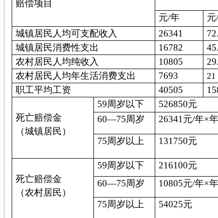
赔偿项目
元
/
年
元
城镇居民人均可支配收入
26341
72
城镇居民消费性支出
16782
45
农村居民人均纯收入
10805
29
农村居民人均年生活消费支出
7693
21
职工平均工资
40505
15
59
周岁以下
526850
元
死亡赔偿金
60
—
75
周岁
26341
元
/
年×
（城镇居民）
75
周岁以上
131750
元
59
周岁以下
216100
元
死亡赔偿金
60
—
75
周岁
10805
元
/
年×
（农村居民）
75
周岁以上
54025
元