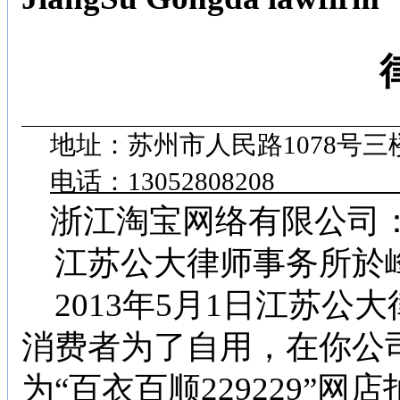
地址：苏州市人民路
1078
号三
电话：
13052808208
浙江淘宝网络有限公司
江苏公大律师事务所於
2013
年
5
月
1
日江苏公大
消费者为了自用，在你公
为
“
百衣百顺
229229”
网店