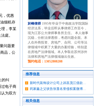
4元，优惠
抽油烟机存
於峰律师
1995年毕业于中南政法学院国际
经济法系，毕业后即从事律师工作至今，
处理，李某
现为江苏公大律师事务所主任。 本人做事
上法庭。
沉稳，分析法律透彻，考虑问题全面。本
人在外商投资、房地产、合同、公司等法
量问题要
律领域中积累了大量的办案经验，特别是
在房地产法律领域。本人争取在苏州涉外
款商品，公
法律和房地产法律领域做出生效。
预约电话：13052808208
推荐信息
生的纠
新时代装饰设计公司上诉巫茂江借款…
通过电子商
药家鑫之父状告张显名誉侵权案微博…
以认为双方
相关信息